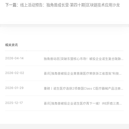
下一篇：
线上活动预告：独角兽成长营·第四十期|区块链技术应用沙龙
相关资讯
2026-04-14
独角兽动态|突破东盟核心市场！被投企业诺生复合陡脉冲治疗设备正式登陆越南，开启泌尿外科精准治疗新篇章！
2026-02-02
喜讯|独角兽被投企业莱普晟医疗荣获浙江省首批“科技新小龙”企业
2026-01-29
重磅丨诺生医疗连获2项泰国Class C医疗器械产品注册证！东南亚市场准入再获重大突破！
2025-12-17
喜讯|独角兽被投企业诺生医疗再下一城！IRE肝癌三类证获批