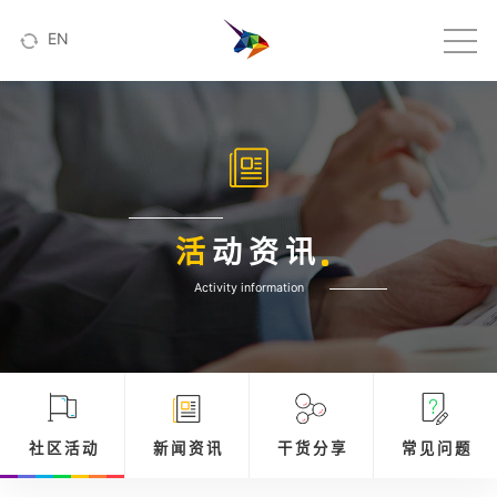
EN
活
动资讯
Activity information
社 区 活 动
新 闻 资 讯
干 货 分 享
常 见 问 题