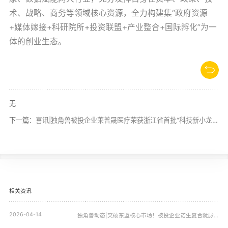
术、战略、商务等领域核心资源，全力构建集“政府资源
+媒体嫁接+科研院所+投资联盟+产业整合+国际孵化”为一
体的创业生态。
无
下一篇：
喜讯|独角兽被投企业莱普晟医疗荣获浙江省首批“科技新小龙”企业
相关资讯
2026-04-14
独角兽动态|突破东盟核心市场！被投企业诺生复合陡脉冲治疗设备正式登陆越南，开启泌尿外科精准治疗新篇章！