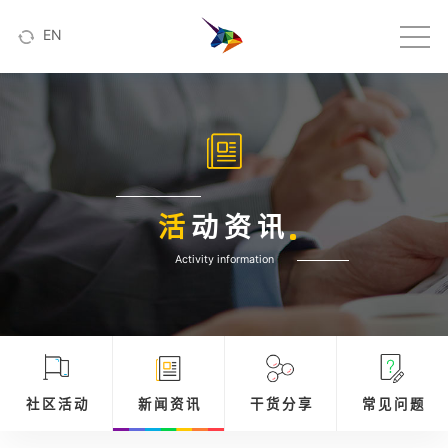
EN
活
动资讯
Activity information
社 区 活 动
新 闻 资 讯
干 货 分 享
常 见 问 题