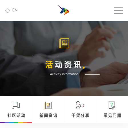
EN
活
动资讯
Activity information
社 区 活 动
新 闻 资 讯
干 货 分 享
常 见 问 题