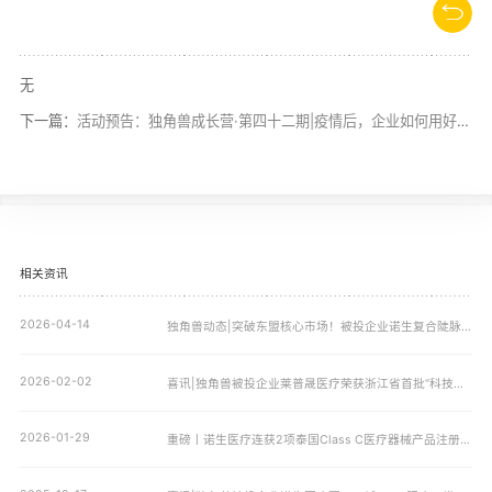
无
下一篇：
活动预告：独角兽成长营·第四十二期|疫情后，企业如何用好法律扩大融资规模
相关资讯
2026-04-14
独角兽动态|突破东盟核心市场！被投企业诺生复合陡脉冲治疗设备正式登陆越南，开启泌尿外科精准治疗新篇章！
2026-02-02
喜讯|独角兽被投企业莱普晟医疗荣获浙江省首批“科技新小龙”企业
2026-01-29
重磅丨诺生医疗连获2项泰国Class C医疗器械产品注册证！东南亚市场准入再获重大突破！