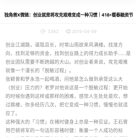
独角兽X微链：创业就是将攻克艰难变成一种习惯｜418•暖春融资节
3362
2019-04-09
创业江湖路，道阻且长，时常山雨欲来风满楼。找准方
向，找到足够的资金，找到创业路上的得力成长助手……是
创业团队需要不断跨越的大山。对创业者来说，攻克艰难
就像一个漫长的「脱敏过程」。
张颖曾和罗永浩一起喝酒，问他是怎么做到承受这么大
（创业）压力的？老罗对他说这是一个脱敏过程：更开始
的时候你遇到这样或那样的困难，感觉人生处处是坎，想
过跳楼，你多经历几次，把它变成一种习惯，慢慢也就适
应了。
这种强大的「习惯」在褚时健身上亦是一种见证。王石曾
用巴顿将军的一句话形容褚时健：衡量一个人成功的标