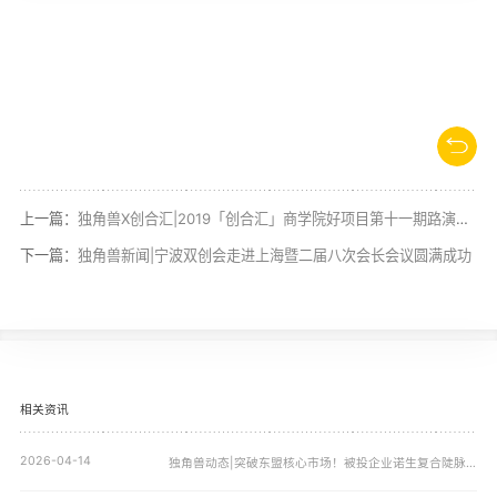
上一篇：
独角兽X创合汇|2019「创合汇」商学院好项目第十一期路演会重磅来袭！
下一篇：
独角兽新闻|宁波双创会走进上海暨二届八次会长会议圆满成功
相关资讯
2026-04-14
独角兽动态|突破东盟核心市场！被投企业诺生复合陡脉冲治疗设备正式登陆越南，开启泌尿外科精准治疗新篇章！