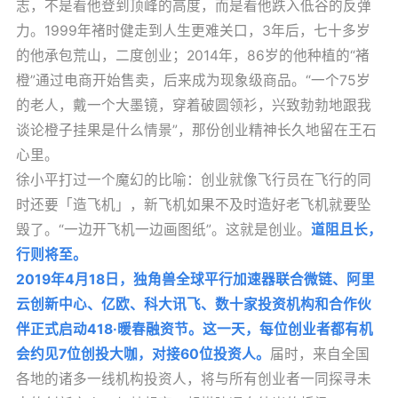
志，不是看他登到顶峰的高度，而是看他跌入低谷的反弹
力。1999年褚时健走到人生更难关口，3年后，七十多岁
的他承包荒山，二度创业；2014年，86岁的他种植的“褚
橙”通过电商开始售卖，后来成为现象级商品。“一个75岁
的老人，戴一个大墨镜，穿着破圆领衫，兴致勃勃地跟我
谈论橙子挂果是什么情景”，那份创业精神长久地留在王石
心里。
徐小平打过一个魔幻的比喻：创业就像飞行员在飞行的同
时还要「造飞机」，新飞机如果不及时造好老飞机就要坠
毁了。“一边开飞机一边画图纸”。这就是创业。
道阻且长，
行则将至。
2019年4月18日，独角兽全球平行加速器联合微链、阿里
云创新中心、亿欧、科大讯飞、数十家投资机构和合作伙
伴正式启动418·暖春融资节。这一天，每位创业者都有机
会约见7位创投大咖，对接60位投资人。
届时，来自全国
各地的诸多一线机构投资人，将与所有创业者一同探寻未