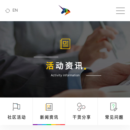
EN
活
动资讯
Activity information
社 区 活 动
新 闻 资 讯
干 货 分 享
常 见 问 题